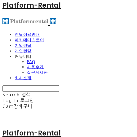
Platform-Rental
렌탈이용안내
아카데미스토어
기업렌탈
개인렌탈
커뮤니티
FAQ
사용후기
질문게시판
회사소개
Search
검색
Log In
로그인
Cart
장바구니
Platform-Rental