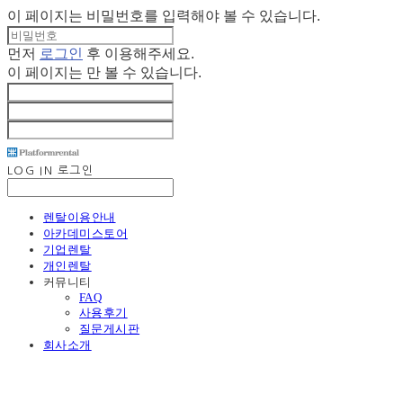
이 페이지는 비밀번호를 입력해야 볼 수 있습니다.
먼저
로그인
후 이용해주세요.
이 페이지는
만 볼 수 있습니다.
LOG IN
로그인
렌탈이용안내
아카데미스토어
기업렌탈
개인렌탈
커뮤니티
FAQ
사용후기
질문게시판
회사소개